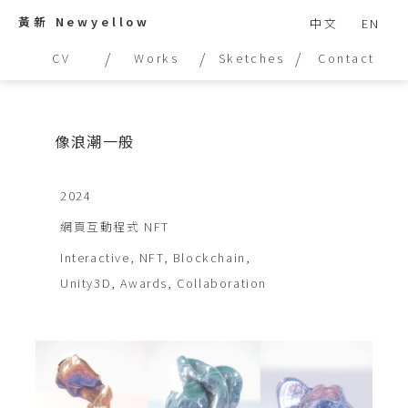
黃新 Newyellow
中文
EN
/
/
/
CV
Works
Sketches
Contact
像浪潮一般
2024
網頁互動程式 NFT
Interactive, NFT, Blockchain,
Unity3D, Awards, Collaboration